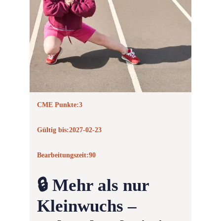
CME Punkte:
3
Gültig bis:
2027-02-23
Bearbeitungszeit:
90
🔒 Mehr als nur
Kleinwuchs –