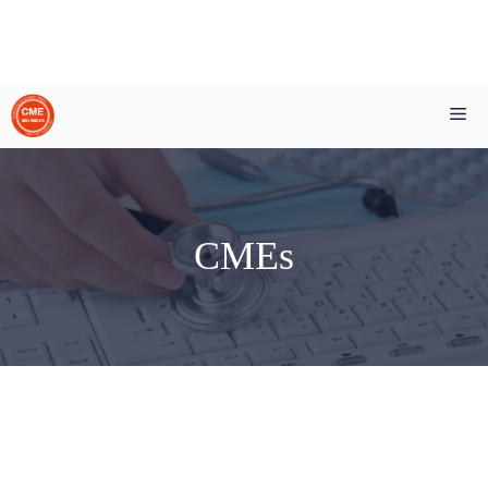
Zum
Me
Inhalt
springen
CMEs