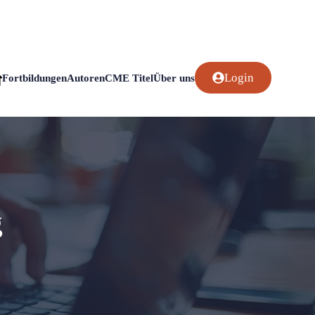
Login
Fortbildungen
Autoren
CME Titel
Über uns
g